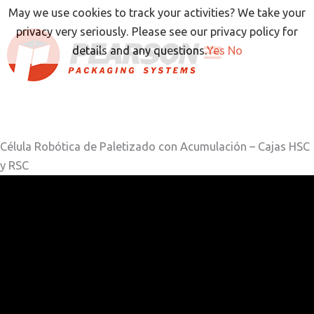
Ir
May we use cookies to track your activities? We take your
al
privacy very seriously. Please see our privacy policy for
contenido
details and any questions.
Yes
No
Célula Robótica de Paletizado con Acumulación – Cajas HSC
y RSC