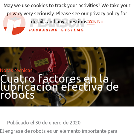
Ir
May we use cookies to track your activities? We take your
al
privacy very seriously. Please see our privacy policy for
contenido
details and any questions.
Yes
No
Notas técnicas
Cuatro factores en la
lubricación efectiva de
robots
Publicado el 30 de enero de 2020
El engrase de robots es un elemento importante para