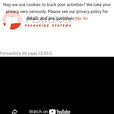
Ir
May we use cookies to track your activities? We take your
al
privacy very seriously. Please see our privacy policy for
contenido
details and any questions.
Yes
No
Formadora de cajas CE50-G