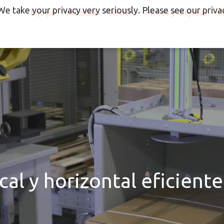
We take your privacy very seriously. Please see our privac
Equipo
Industria
Servicio
Piezas y mejoras
C
cal y horizontal eficiente