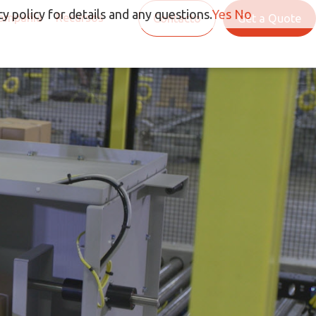
y policy for details and any questions.
Yes
No
ompañía
Recursos
Contacto
Get a Quote