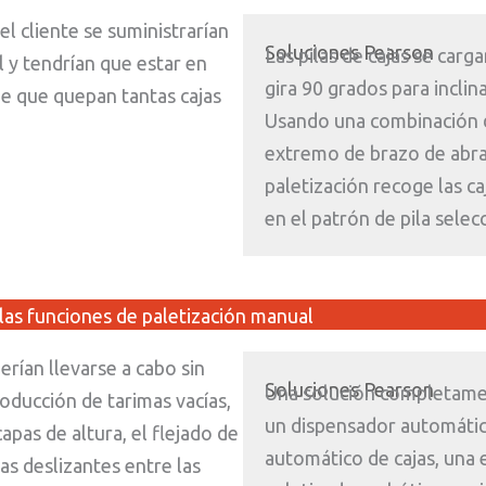
del cliente se suministrarían
Soluciones Pearson
Las pilas de cajas se car
l y tendrían que estar en
gira 90 grados para inclina
 de que quepan tantas cajas
Usando una combinación 
extremo de brazo de abra
paletización recoge las ca
en el patrón de pila selec
las funciones de paletización manual
erían llevarse a cabo sin
Soluciones Pearson
Una solución completame
roducción de tarimas vacías,
un dispensador automático
capas de altura, el flejado de
automático de cajas, una 
nas deslizantes entre las