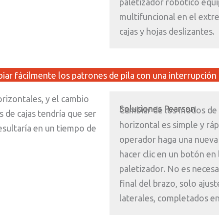
paletizador robótico equ
multifuncional en el extr
cajas y hojas deslizantes.
biar fácilmente los patrones de pila con una interrupción
orizontales, y el cambio
Soluciones Pearson
Cambiar de los modos de a
 de cajas tendría que ser
horizontal es simple y ráp
resultaría en un tiempo de
operador haga una nueva 
hacer clic en un botón en 
paletizador. No es necesa
final del brazo, solo ajus
laterales, completados e