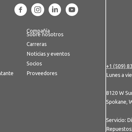
Compañía
Sobre nosotros
Carreras
Noticias y eventos
Socios
+1 (509) 8
ntante
Proveedores
Lunes a vie
8120 W Su
Spokane, 
Servicio: D
Repuestos: 