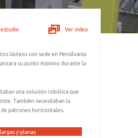
 estudio
Ver video
tos lácteos con sede en Pensilvania
lcanzara su punto máximo durante la
sitaban una solución robótica que
lmente. También necesitaban la
d de patrones horizontales.
 largas y planas